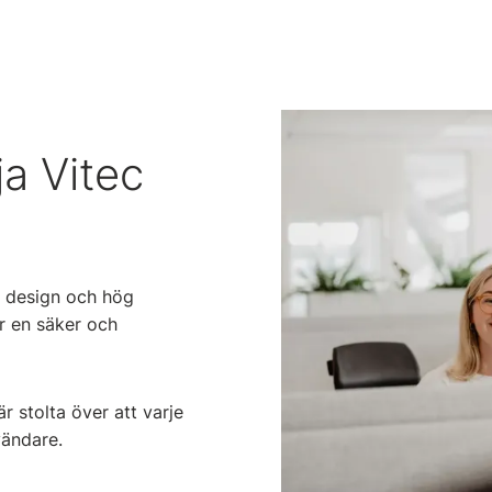
ja Vitec
g design och hög
ör en säker och
r stolta över att varje
vändare.